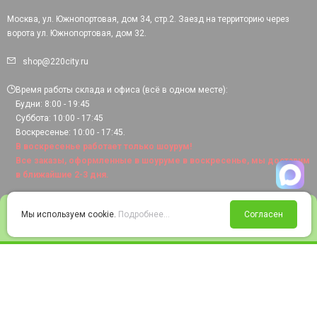
Москва, ул. Южнопортовая, дом 34, стр.2. Заезд на территорию через
ворота ул. Южнопортовая, дом 32.
shop@220city.ru
Время работы склада и офиса (всё в одном месте):
Будни: 8:00 - 19:45
Суббота: 10:00 - 17:45
Воскресенье: 10:00 - 17:45.
В воскресенье работает только шоурум!
Все заказы, оформленные в шоуруме в воскресенье, мы доставим
в ближайшие 2-3 дня.
0
Мы используем cookie.
Подробнее...
Согласен
Войти
Статус заказа
Сравнение
Избранное
Корзина
© 2008-2026 220city.ru - гипермаркет электрооборудования