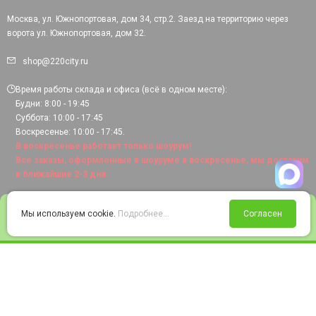
Москва, ул. Южнопортовая, дом 34, стр.2. Заезд на территорию через
ворота ул. Южнопортовая, дом 32.
shop@220city.ru
Время работы склада и офиса (всё в одном месте):
Будни: 8:00 - 19:45
Суббота: 10:00 - 17:45
Воскресенье: 10:00 - 17:45.
В воскресенье работает только шоурум!
Все заказы, оформленные в шоуруме в воскресенье, мы доставим
в ближайшие 2-3 дня.
0
Мы используем cookie.
Подробнее...
Согласен
Войти
Статус заказа
Сравнение
Избранное
Корзина
© 2008-2026 220city.ru - гипермаркет электрооборудования