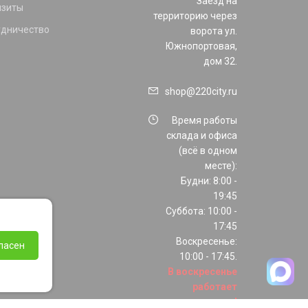
Заезд на
изиты
территорию через
удничество
ворота ул.
Южнопортовая,
дом 32.
shop@220city.ru
Время работы
склада и офиса
(всё в одном
месте):
Будни: 8:00 -
19:45
Суббота: 10:00 -
17:45
Воскресенье:
ласен
10:00 - 17:45.
В воскресенье
работает
только шоурум!