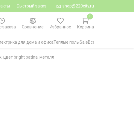
такты
Быстрый заказ
shop@220city.ru
0
с заказа
Сравнение
Избранное
Корзина
лектрика для дома и офиса
Теплые полы
Sale
Все категории
 цвет bright patina, металл