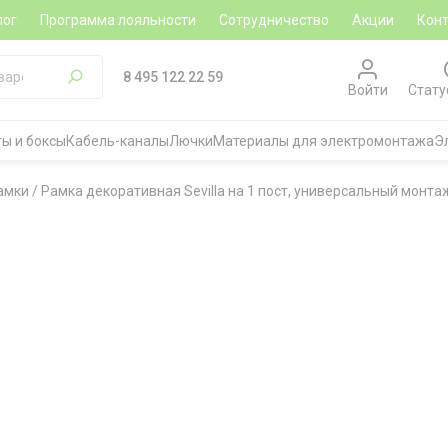
лог
Программа лояльности
Сотрудничество
Акции
Кон
8 495 122 22 59
Войти
Стату
ы и боксы
Кабель-каналы
Лючки
Материалы для электромонтажа
Э
амки
/
Рамка декоративная Sevilla на 1 пост, универсальный монтаж,