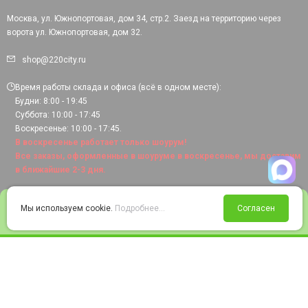
Москва, ул. Южнопортовая, дом 34, стр.2. Заезд на территорию через
ворота ул. Южнопортовая, дом 32.
shop@220city.ru
Время работы склада и офиса (всё в одном месте):
Будни: 8:00 - 19:45
Суббота: 10:00 - 17:45
Воскресенье: 10:00 - 17:45.
В воскресенье работает только шоурум!
Все заказы, оформленные в шоуруме в воскресенье, мы доставим
в ближайшие 2-3 дня.
0
Мы используем cookie.
Подробнее...
Согласен
Войти
Статус заказа
Сравнение
Избранное
Корзина
© 2008-2026 220city.ru - гипермаркет электрооборудования