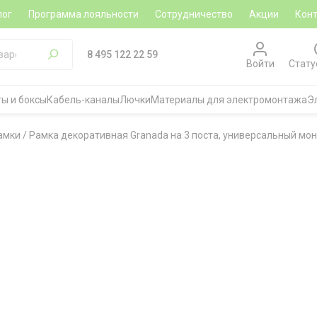
лог
Программа лояльности
Сотрудничество
Акции
Кон
8 495 122 22 59
Войти
Стату
ы и боксы
Кабель-каналы
Лючки
Материалы для электромонтажа
Э
амки
/
Рамка декоративная Granada на 3 поста, универсальный мон