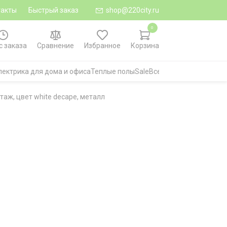
такты
Быстрый заказ
shop@220city.ru
0
с заказа
Сравнение
Избранное
Корзина
лектрика для дома и офиса
Теплые полы
Sale
Все категории
таж, цвет white decape, металл