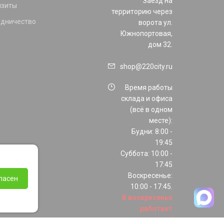
Заезд на
изиты
территорию через
удничество
ворота ул.
Южнопортовая,
дом 32.
shop@220city.ru
Время работы
склада и офиса
(всё в одном
месте):
Будни: 8:00 -
19:45
Суббота: 10:00 -
17:45
Воскресенье:
ласен
10:00 - 17:45.
В воскресенье
работает
только шоурум!