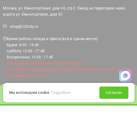
Москва, ул. Южнопортовая, дом 34, стр.2. Заезд на территорию через
ворота ул. Южнопортовая, дом 32.
shop@220city.ru
Время работы склада и офиса (всё в одном месте):
Будни: 8:00 - 19:45
Суббота: 10:00 - 17:45
Воскресенье: 10:00 - 17:45.
В воскресенье работает только шоурум!
Все заказы, оформленные в шоуруме в воскресенье, мы доставим
в ближайшие 2-3 дня.
0
Мы используем cookie.
Подробнее...
Согласен
Войти
Статус заказа
Сравнение
Избранное
Корзина
© 2008-2026 220city.ru - гипермаркет электрооборудования