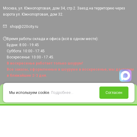
Москва, ул. Южнопортовая, дом 34, стр.2. Заезд на территорию через
ворота ул. Южнопортовая, дом 32.
shop@220city.ru
Время работы склада и офиса (всё в одном месте):
Будни: 8:00 - 19:45
Суббота: 10:00 - 17:45
Воскресенье: 10:00 - 17:45.
В воскресенье работает только шоурум!
Все заказы, оформленные в шоуруме в воскресенье, мы доставим
в ближайшие 2-3 дня.
0
Мы используем cookie.
Подробнее...
Согласен
Войти
Статус заказа
Сравнение
Избранное
Корзина
© 2008-2026 220city.ru - гипермаркет электрооборудования