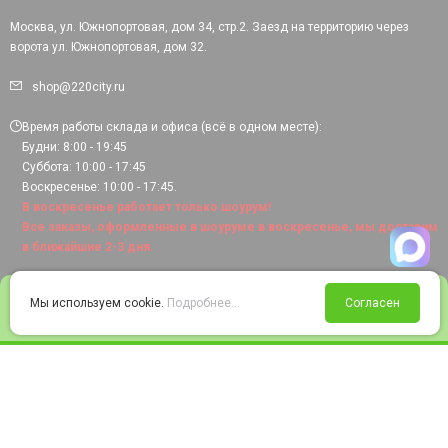
Москва, ул. Южнопортовая, дом 34, стр.2. Заезд на территорию через
ворота ул. Южнопортовая, дом 32.
shop@220city.ru
Время работы склада и офиса (всё в одном месте):
Будни: 8:00 - 19:45
Суббота: 10:00 - 17:45
Воскресенье: 10:00 - 17:45.
В воскресенье работает только шоурум!
Все заказы, оформленные в шоуруме в воскресенье, мы доставим
в ближайшие 2-3 дня.
0
Мы используем cookie.
Подробнее...
Согласен
Войти
Статус заказа
Сравнение
Избранное
Корзина
© 2008-2026 220city.ru - гипермаркет электрооборудования