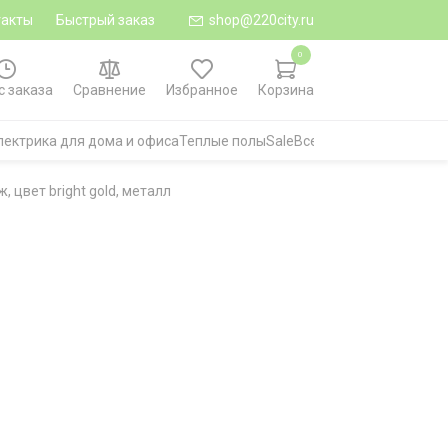
такты
Быстрый заказ
shop@220city.ru
0
с заказа
Сравнение
Избранное
Корзина
лектрика для дома и офиса
Теплые полы
Sale
Все категории
 цвет bright gold, металл