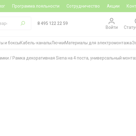
лог
Программа лояльности
Сотрудничество
Акции
Кон
8 495 122 22 59
Войти
Стату
ы и боксы
Кабель-каналы
Лючки
Материалы для электромонтажа
Э
амки
/
Рамка декоративная Siena на 4 поста, универсальный монтаж,