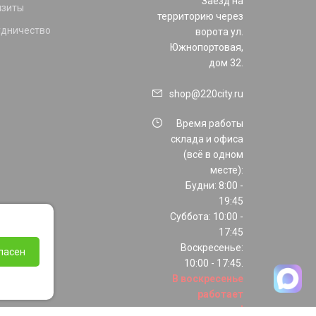
Заезд на
изиты
территорию через
удничество
ворота ул.
Южнопортовая,
дом 32.
shop@220city.ru
Время работы
склада и офиса
(всё в одном
месте):
Будни: 8:00 -
19:45
Суббота: 10:00 -
17:45
Воскресенье:
ласен
10:00 - 17:45.
В воскресенье
работает
только шоурум!