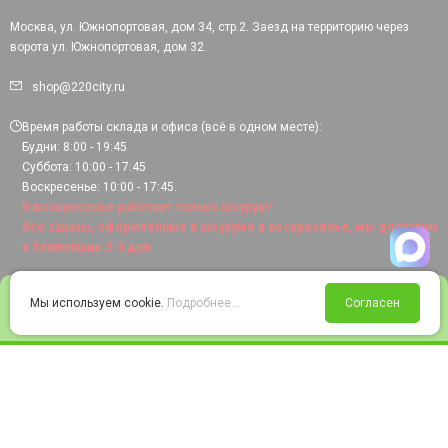
Москва, ул. Южнопортовая, дом 34, стр.2. Заезд на территорию через
ворота ул. Южнопортовая, дом 32.
shop@220city.ru
Время работы склада и офиса (всё в одном месте):
Будни: 8:00 - 19:45
Суббота: 10:00 - 17:45
Воскресенье: 10:00 - 17:45.
В воскресенье работает только шоурум!
Все заказы, оформленные в шоуруме в воскресенье, мы доставим
в ближайшие 2-3 дня.
0
Мы используем cookie.
Подробнее...
Согласен
Войти
Статус заказа
Сравнение
Избранное
Корзина
© 2008-2026 220city.ru - гипермаркет электрооборудования