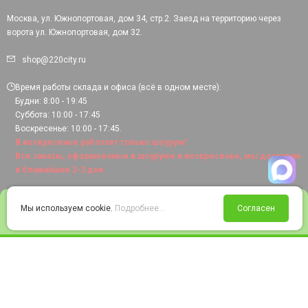
Москва, ул. Южнопортовая, дом 34, стр.2. Заезд на территорию через
ворота ул. Южнопортовая, дом 32.
shop@220city.ru
Время работы склада и офиса (всё в одном месте):
Будни: 8:00 - 19:45
Суббота: 10:00 - 17:45
Воскресенье: 10:00 - 17:45.
В воскресенье работает только шоурум!
Все заказы, оформленные в шоуруме в воскресенье, мы доставим
в ближайшие 2-3 дня.
0
Мы используем cookie.
Подробнее...
Согласен
Войти
Статус заказа
Сравнение
Избранное
Корзина
© 2008-2026 220city.ru - гипермаркет электрооборудования