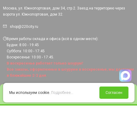
Москва, ул. Южнопортовая, дом 34, стр.2. Заезд на территорию через
ворота ул. Южнопортовая, дом 32.
shop@220city.ru
Время работы склада и офиса (всё в одном месте):
Будни: 8:00 - 19:45
Суббота: 10:00 - 17:45
Воскресенье: 10:00 - 17:45.
В воскресенье работает только шоурум!
Все заказы, оформленные в шоуруме в воскресенье, мы доставим
в ближайшие 2-3 дня.
0
Мы используем cookie.
Подробнее...
Согласен
Войти
Статус заказа
Сравнение
Избранное
Корзина
© 2008-2026 220city.ru - гипермаркет электрооборудования