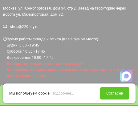
Москва, ул. Южнопортовая, дом 34, стр.2. Заезд на территорию через
ворота ул. Южнопортовая, дом 32.
shop@220city.ru
Время работы склада и офиса (всё в одном месте):
Будни: 8:00 - 19:45
Суббота: 10:00 - 17:45
Воскресенье: 10:00 - 17:45.
В воскресенье работает только шоурум!
Все заказы, оформленные в шоуруме в воскресенье, мы доставим
в ближайшие 2-3 дня.
0
Мы используем cookie.
Подробнее...
Согласен
Войти
Статус заказа
Сравнение
Избранное
Корзина
© 2008-2026 220city.ru - гипермаркет электрооборудования