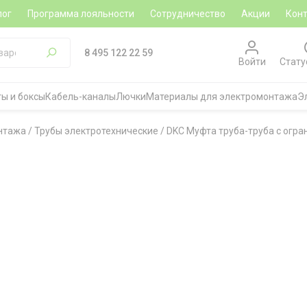
лог
Программа лояльности
Сотрудничество
Акции
Кон
8 495 122 22 59
Войти
Стату
ы и боксы
Кабель-каналы
Лючки
Материалы для электромонтажа
Э
нтажа
/
Трубы электротехнические
/
DKC Муфта труба-труба с огра