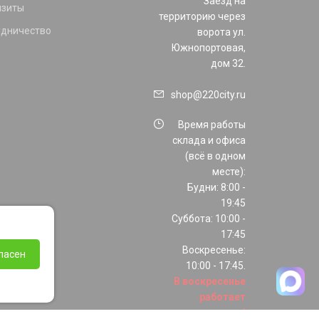
Заезд на
изиты
территорию через
удничество
ворота ул.
Южнопортовая,
дом 32.
shop@220city.ru
Время работы
склада и офиса
(всё в одном
месте):
Будни: 8:00 -
19:45
Суббота: 10:00 -
17:45
Воскресенье:
ласен
10:00 - 17:45.
В воскресенье
работает
только шоурум!