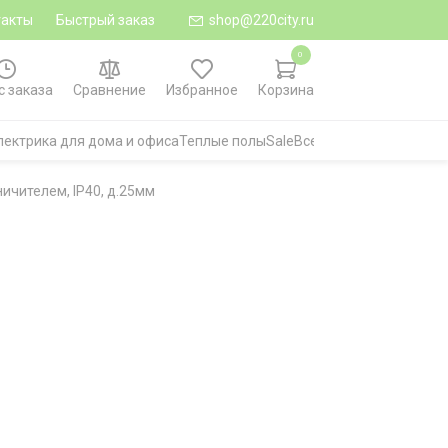
такты
Быстрый заказ
shop@220city.ru
0
с заказа
Сравнение
Избранное
Корзина
лектрика для дома и офиса
Теплые полы
Sale
Все категории
ничителем, IP40, д.25мм