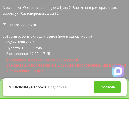
Москва, ул. Южнопортовая, дом 34, стр.2. Заезд на территорию через
ворота ул. Южнопортовая, дом 32.
shop@220city.ru
Время работы склада и офиса (всё в одном месте):
Будни: 8:00 - 19:45
Суббота: 10:00 - 17:45
Воскресенье: 10:00 - 17:45.
В воскресенье работает только шоурум!
Все заказы, оформленные в шоуруме в воскресенье, мы доставим
в ближайшие 2-3 дня.
0
Мы используем cookie.
Подробнее...
Согласен
Войти
Статус заказа
Сравнение
Избранное
Корзина
© 2008-2026 220city.ru - гипермаркет электрооборудования