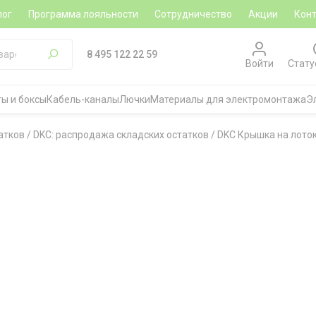
лог
Программа лояльности
Сотрудничество
Акции
Кон
8 495 122 22 59
Войти
Стату
ы и боксы
Кабель-каналы
Лючки
Материалы для электромонтажа
Э
атков
/
DKC: распродажа складских остатков
/
DKC Крышка на лоток