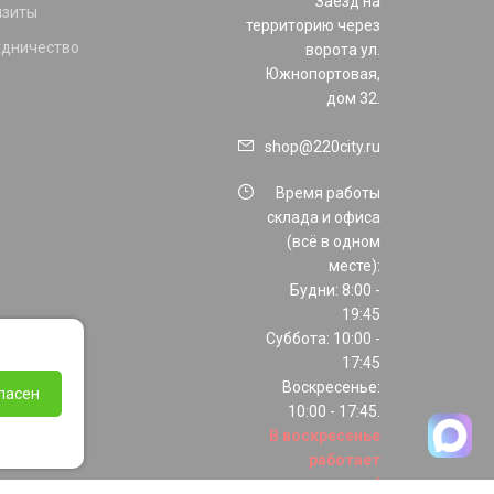
Заезд на
изиты
территорию через
удничество
ворота ул.
Южнопортовая,
дом 32.
shop@220city.ru
Время работы
склада и офиса
(всё в одном
месте):
Будни: 8:00 -
19:45
Суббота: 10:00 -
17:45
Воскресенье:
ласен
10:00 - 17:45.
В воскресенье
работает
только шоурум!