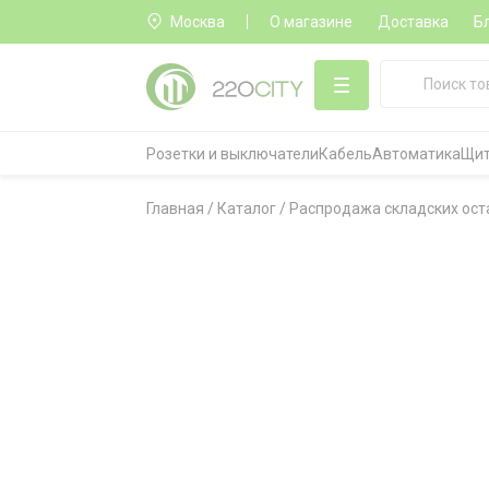
Москва
О магазине
Доставка
Б
Розетки и выключатели
Кабель
Автоматика
Щит
Главная
/
Каталог
/
Распродажа складских ост