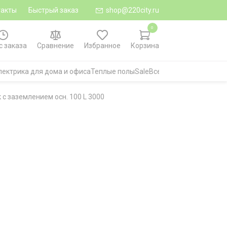
такты
Быстрый заказ
shop@220city.ru
0
с заказа
Сравнение
Избранное
Корзина
лектрика для дома и офиса
Теплые полы
Sale
Все категории
 с заземлением осн. 100 L 3000