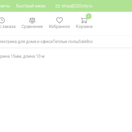
такты
Быстрый заказ
shop@220city.ru
0
с заказа
Сравнение
Избранное
Корзина
лектрика для дома и офиса
Теплые полы
Sale
Все категории
ирина 15мм, длина 10 м