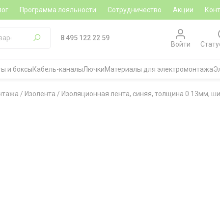
лог
Программа лояльности
Сотрудничество
Акции
Кон
8 495 122 22 59
Войти
Стату
ы и боксы
Кабель-каналы
Лючки
Материалы для электромонтажа
Э
нтажа
/
Изолента
/
Изоляционная лента, синяя, толщина 0.13мм, ш