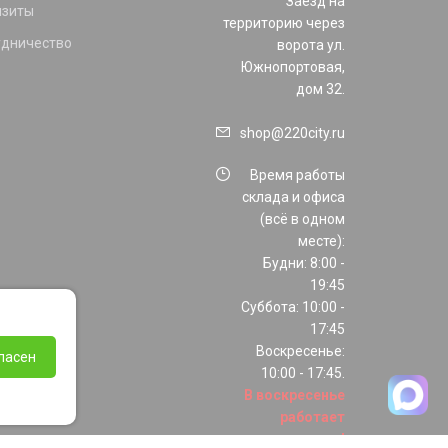
Заезд на
изиты
территорию через
удничество
ворота ул.
Южнопортовая,
дом 32.
shop@220city.ru
Время работы
склада и офиса
(всё в одном
месте):
Будни: 8:00 -
19:45
Суббота: 10:00 -
17:45
Воскресенье:
ласен
10:00 - 17:45.
В воскресенье
работает
только шоурум!