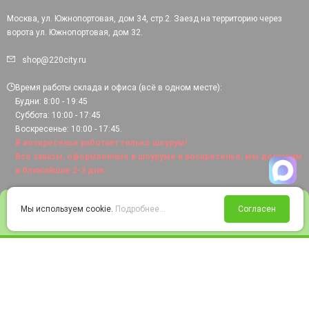
Москва, ул. Южнопортовая, дом 34, стр.2. Заезд на территорию через
ворота ул. Южнопортовая, дом 32.
shop@220city.ru
Время работы склада и офиса (всё в одном месте):
Будни: 8:00 - 19:45
Суббота: 10:00 - 17:45
Воскресенье: 10:00 - 17:45.
В воскресенье работает только шоурум!
Все заказы, оформленные в шоуруме в воскресенье, мы доставим
в ближайшие 2-3 дня.
0
Мы используем cookie.
Подробнее...
Согласен
Войти
Статус заказа
Сравнение
Избранное
Корзина
© 2008-2026 220city.ru - гипермаркет электрооборудования