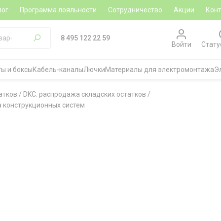
лог
Программа лояльности
Сотрудничество
Акции
Кон
8 495 122 22 59
Войти
Стату
ы и боксы
Кабель-каналы
Лючки
Материалы для электромонтажа
Э
атков
/
DKC: распродажа складских остатков
/
а конструкционных систем