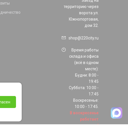
Заезд на
изиты
территорию через
удничество
ворота ул.
Южнопортовая,
дом 32.
shop@220city.ru
Время работы
склада и офиса
(всё в одном
месте):
Будни: 8:00 -
19:45
Суббота: 10:00 -
17:45
Воскресенье:
ласен
10:00 - 17:45.
В воскресенье
работает
только шоурум!