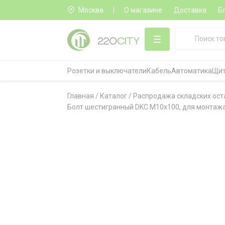
Москва
О магазине
Доставка
Б
Розетки и выключатели
Кабель
Автоматика
Щит
Главная
/
Каталог
/
Распродажа складских ост
Болт шестигранный DKC М10x100, для монтаж