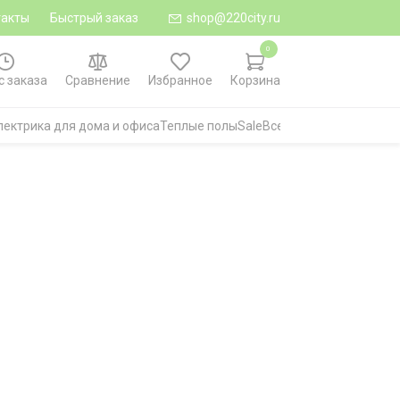
такты
Быстрый заказ
shop@220city.ru
0
с заказа
Сравнение
Избранное
Корзина
лектрика для дома и офиса
Теплые полы
Sale
Все категории