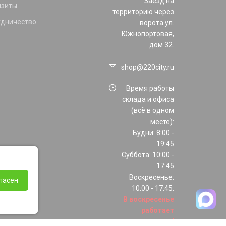
Заезд на
изиты
территорию через
удничество
ворота ул.
Южнопортовая,
дом 32.
shop@220city.ru
Время работы
склада и офиса
(всё в одном
месте):
Будни: 8:00 -
19:45
Суббота: 10:00 -
17:45
Воскресенье:
ласен
10:00 - 17:45.
В воскресенье
работает
только шоурум!