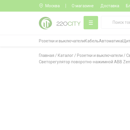
Москва
О магазине
Доставка
Б
Розетки и выключатели
Кабель
Автоматика
Щит
Главная
/
Каталог
/
Розетки и выключатели
/
С
Светорегулятор поворотно-нажимной ABB Zenit 