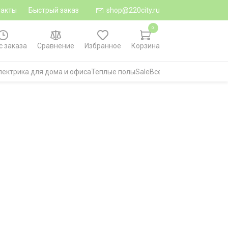
такты
Быстрый заказ
shop@220city.ru
0
с заказа
Сравнение
Избранное
Корзина
лектрика для дома и офиса
Теплые полы
Sale
Все категории