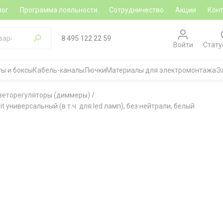
лог
Программа лояльности
Сотрудничество
Акции
Кон
8 495 122 22 59
Войти
Стату
ы и боксы
Кабель-каналы
Лючки
Материалы для электромонтажа
Э
веторегуляторы (диммеры)
/
универсальный (в т.ч. для led ламп), без нейтрали, белый