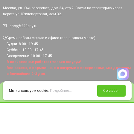
Москва, ул. Южнопортовая, дом 34, стр.2. Заезд на территорию через
ворота ул. Южнопортовая, дом 32.
shop@220city.ru
Время работы склада и офиса (всё в одном месте):
Будни: 8:00 - 19:45
Суббота: 10:00 - 17:45
Воскресенье: 10:00 - 17:45.
В воскресенье работает только шоурум!
Все заказы, оформленные в шоуруме в воскресенье, мы доставим
в ближайшие 2-3 дня.
0
Мы используем cookie.
Подробнее...
Согласен
Войти
Статус заказа
Сравнение
Избранное
Корзина
© 2008-2026 220city.ru - гипермаркет электрооборудования