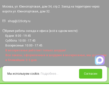
Москва, ул. Южнопортовая, дом 34, стр.2. Заезд на территорию через
ворота ул. Южнопортовая, дом 32.
shop@220city.ru
Время работы склада и офиса (всё в одном месте):
Будни: 8:00 - 19:45
Суббота: 10:00 - 17:45
Воскресенье: 10:00 - 17:45.
В воскресенье работает только шоурум!
Все заказы, оформленные в шоуруме в воскресенье, мы доставим
в ближайшие 2-3 дня.
0
Мы используем cookie.
Подробнее...
Согласен
Войти
Статус заказа
Сравнение
Избранное
Корзина
© 2008-2026 220city.ru - гипермаркет электрооборудования