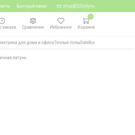
такты
Быстрый заказ
shop@220city.ru
0
с заказа
Сравнение
Избранное
Корзина
лектрика для дома и офиса
Теплые полы
Sale
Все категории
тичная латунь