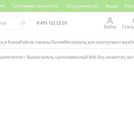
лог
Программа лояльности
Сотрудничество
Акции
Кон
8 495 122 22 59
Войти
Стату
ы и боксы
Кабель-каналы
Лючки
Материалы для электромонтажа
Э
ыключатели
/
Выключатель одноклавишный Abb Sky, на винтах, ан