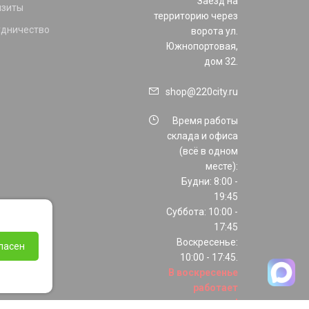
Заезд на
изиты
территорию через
удничество
ворота ул.
Южнопортовая,
дом 32.
shop@220city.ru
Время работы
склада и офиса
(всё в одном
месте):
Будни: 8:00 -
19:45
Суббота: 10:00 -
17:45
Воскресенье:
ласен
10:00 - 17:45.
В воскресенье
работает
только шоурум!