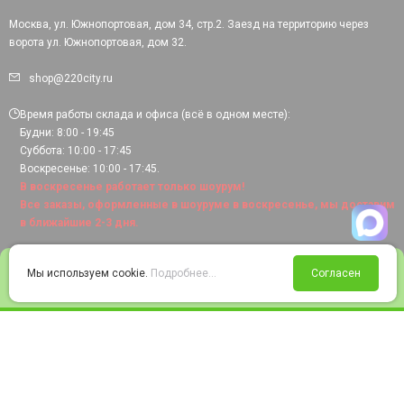
Москва, ул. Южнопортовая, дом 34, стр.2. Заезд на территорию через
ворота ул. Южнопортовая, дом 32.
shop@220city.ru
Время работы склада и офиса (всё в одном месте):
Будни: 8:00 - 19:45
Суббота: 10:00 - 17:45
Воскресенье: 10:00 - 17:45.
В воскресенье работает только шоурум!
Все заказы, оформленные в шоуруме в воскресенье, мы доставим
в ближайшие 2-3 дня.
0
Мы используем cookie.
Подробнее...
Согласен
Войти
Статус заказа
Сравнение
Избранное
Корзина
© 2008-2026 220city.ru - гипермаркет электрооборудования