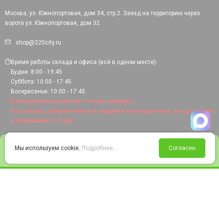
Москва, ул. Южнопортовая, дом 34, стр.2. Заезд на территорию через
ворота ул. Южнопортовая, дом 32.
shop@220city.ru
Время работы склада и офиса (всё в одном месте):
Будни: 8:00 - 19:45
Суббота: 10:00 - 17:45
Воскресенье: 10:00 - 17:45.
В воскресенье работает только шоурум!
Все заказы, оформленные в шоуруме в воскресенье, мы доставим
в ближайшие 2-3 дня.
0
Мы используем cookie.
Подробнее...
Согласен
Войти
Статус заказа
Сравнение
Избранное
Корзина
© 2008-2026 220city.ru - гипермаркет электрооборудования