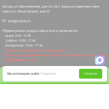
Москва, ул. Южнопортовая, дом 34, стр.2. Заезд на территорию через
ворота ул. Южнопортовая, дом 32.
shop@220city.ru
Время работы склада и офиса (всё в одном месте):
Будни: 8:00 - 19:45
Суббота: 10:00 - 17:45
Воскресенье: 10:00 - 17:45.
В воскресенье работает только шоурум!
Все заказы, оформленные в шоуруме в воскресенье, мы доставим
в ближайшие 2-3 дня.
0
Мы используем cookie.
Подробнее...
Согласен
Войти
Статус заказа
Сравнение
Избранное
Корзина
© 2008-2026 220city.ru - гипермаркет электрооборудования