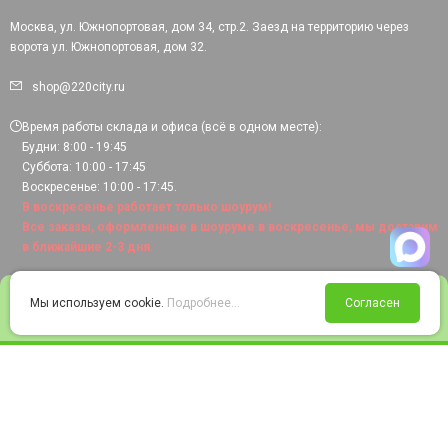
Москва, ул. Южнопортовая, дом 34, стр.2. Заезд на территорию через
ворота ул. Южнопортовая, дом 32.
shop@220city.ru
Время работы склада и офиса (всё в одном месте):
Будни: 8:00 - 19:45
Суббота: 10:00 - 17:45
Воскресенье: 10:00 - 17:45.
В воскресенье работает только шоурум!
Все заказы, оформленные в шоуруме в воскресенье, мы доставим
в ближайшие 2-3 дня.
0
Мы используем cookie.
Подробнее...
Согласен
Войти
Статус заказа
Сравнение
Избранное
Корзина
© 2008-2026 220city.ru - гипермаркет электрооборудования