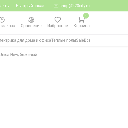
такты
Быстрый заказ
shop@220city.ru
0
с заказа
Сравнение
Избранное
Корзина
лектрика для дома и офиса
Теплые полы
Sale
Все категории
 Unica New, бежевый