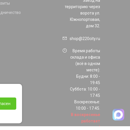
Заезд на
изиты
территорию через
удничество
ворота ул.
Южнопортовая,
дом 32.
shop@220city.ru
Время работы
склада и офиса
(всё в одном
месте):
Будни: 8:00 -
19:45
Суббота: 10:00 -
17:45
Воскресенье:
ласен
10:00 - 17:45.
В воскресенье
работает
только шоурум!