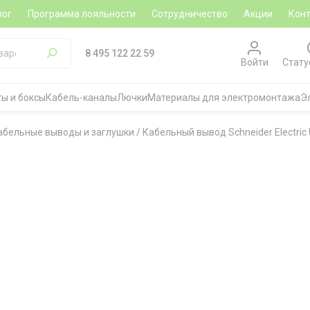
лог
Программа лояльности
Сотрудничество
Акции
Кон
8 495 122 22 59
Войти
Стату
ы и боксы
Кабель-каналы
Лючки
Материалы для электромонтажа
Э
абельные выводы и заглушки
/
Кабельный вывод Schneider Electric