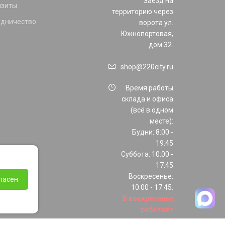
Заезд на
изиты
территорию через
удничество
ворота ул.
Южнопортовая,
дом 32.
shop@220city.ru
Время работы
склада и офиса
(всё в одном
месте):
Будни: 8:00 -
19:45
Суббота: 10:00 -
17:45
Воскресенье:
ласен
10:00 - 17:45.
В воскресенье
работает
только шоурум!