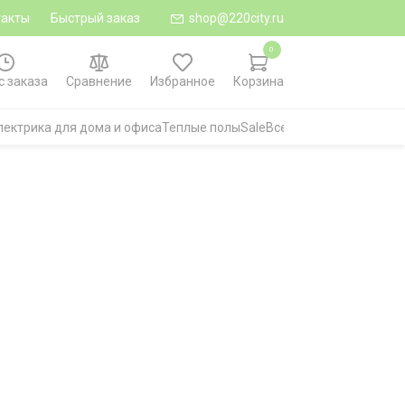
такты
Быстрый заказ
shop@220city.ru
0
с заказа
Сравнение
Избранное
Корзина
лектрика для дома и офиса
Теплые полы
Sale
Все категории