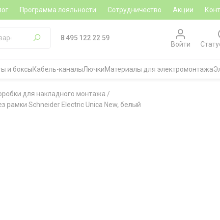
лог
Программа лояльности
Сотрудничество
Акции
Кон
8 495 122 22 59
Войти
Стату
ы и боксы
Кабель-каналы
Лючки
Материалы для электромонтажа
Э
оробки для накладного монтажа
/
 рамки Schneider Electric Unica New, белый