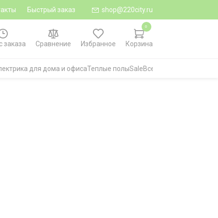
такты
Быстрый заказ
shop@220city.ru
0
с заказа
Сравнение
Избранное
Корзина
лектрика для дома и офиса
Теплые полы
Sale
Все категории