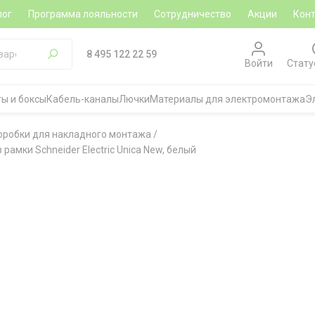
лог
Программа лояльности
Сотрудничество
Акции
Кон
8 495 122 22 59
Войти
Стату
ы и боксы
Кабель-каналы
Лючки
Материалы для электромонтажа
Э
оробки для накладного монтажа
/
рамки Schneider Electric Unica New, белый