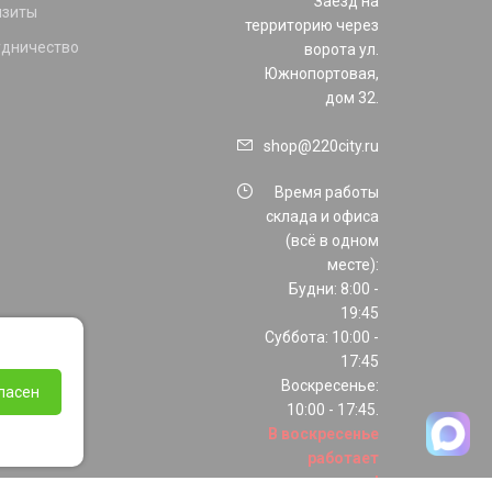
Заезд на
изиты
территорию через
удничество
ворота ул.
Южнопортовая,
дом 32.
shop@220city.ru
Время работы
склада и офиса
(всё в одном
месте):
Будни: 8:00 -
19:45
Суббота: 10:00 -
17:45
Воскресенье:
ласен
10:00 - 17:45.
В воскресенье
работает
только шоурум!