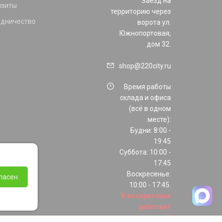
Заезд на
изиты
территорию через
удничество
ворота ул.
Южнопортовая,
дом 32.
shop@220city.ru
Время работы
склада и офиса
(всё в одном
месте):
Будни: 8:00 -
19:45
Суббота: 10:00 -
17:45
Воскресенье:
ласен
10:00 - 17:45.
В воскресенье
работает
только шоурум!