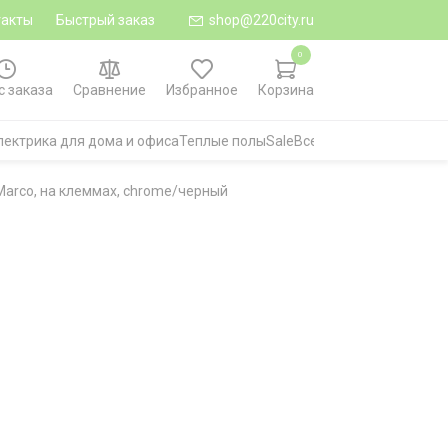
такты
Быстрый заказ
shop@220city.ru
0
с заказа
Сравнение
Избранное
Корзина
лектрика для дома и офиса
Теплые полы
Sale
Все категории
arco, на клеммах, chrome/черный