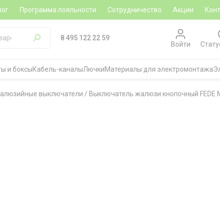
лог
Программа лояльности
Сотрудничество
Акции
Кон
8 495 122 22 59
Войти
Стату
ы и боксы
Кабель-каналы
Лючки
Материалы для электромонтажа
Э
алюзийные выключатели
/
Выключатель жалюзи кнопочный FEDE M