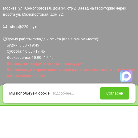
Москва, ул. Южнопортовая, дом 34, стр.2. Заезд на территорию через
ворота ул. Южнопортовая, дом 32.
shop@220city.ru
Время работы склада и офиса (всё в одном месте):
Будни: 8:00 - 19:45
Суббота: 10:00 - 17:45
Воскресенье: 10:00 - 17:45.
В воскресенье работает только шоурум!
Все заказы, оформленные в шоуруме в воскресенье, мы доставим
в ближайшие 2-3 дня.
0
Мы используем cookie.
Подробнее...
Согласен
Войти
Статус заказа
Сравнение
Избранное
Корзина
© 2008-2026 220city.ru - гипермаркет электрооборудования