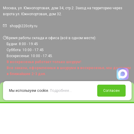
Москва, ул. Южнопортовая, дом 34, стр.2. Заезд на территорию через
ворота ул. Южнопортовая, дом 32.
shop@220city.ru
Время работы склада и офиса (всё в одном месте):
Будни: 8:00 - 19:45
Суббота: 10:00 - 17:45
Воскресенье: 10:00 - 17:45.
В воскресенье работает только шоурум!
Все заказы, оформленные в шоуруме в воскресенье, мы доставим
в ближайшие 2-3 дня.
0
Мы используем cookie.
Подробнее...
Согласен
Войти
Статус заказа
Сравнение
Избранное
Корзина
© 2008-2026 220city.ru - гипермаркет электрооборудования