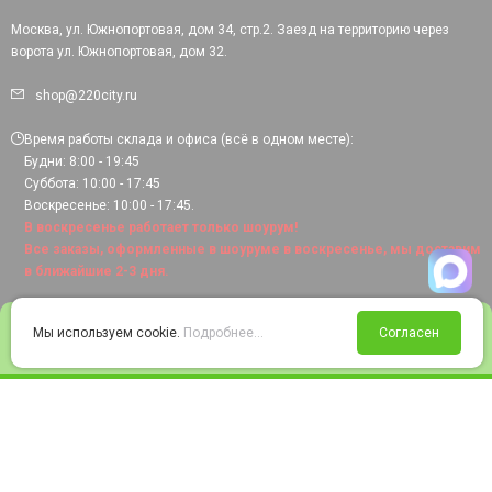
Москва, ул. Южнопортовая, дом 34, стр.2. Заезд на территорию через
ворота ул. Южнопортовая, дом 32.
shop@220city.ru
Время работы склада и офиса (всё в одном месте):
Будни: 8:00 - 19:45
Суббота: 10:00 - 17:45
Воскресенье: 10:00 - 17:45.
В воскресенье работает только шоурум!
Все заказы, оформленные в шоуруме в воскресенье, мы доставим
в ближайшие 2-3 дня.
0
Мы используем cookie.
Подробнее...
Согласен
Войти
Статус заказа
Сравнение
Избранное
Корзина
© 2008-2026 220city.ru - гипермаркет электрооборудования