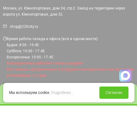
Москва, ул. Южнопортовая, дом 34, стр.2. Заезд на территорию через
ворота ул. Южнопортовая, дом 32.
shop@220city.ru
Время работы склада и офиса (всё в одном месте):
Будни: 8:00 - 19:45
Суббота: 10:00 - 17:45
Воскресенье: 10:00 - 17:45.
В воскресенье работает только шоурум!
Все заказы, оформленные в шоуруме в воскресенье, мы доставим
в ближайшие 2-3 дня.
0
Мы используем cookie.
Подробнее...
Согласен
Войти
Статус заказа
Сравнение
Избранное
Корзина
© 2008-2026 220city.ru - гипермаркет электрооборудования