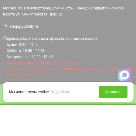
Москва, ул. Южнопортовая, дом 34, стр.2. Заезд на территорию через
ворота ул. Южнопортовая, дом 32.
shop@220city.ru
Время работы склада и офиса (всё в одном месте):
Будни: 8:00 - 19:45
Суббота: 10:00 - 17:45
Воскресенье: 10:00 - 17:45.
В воскресенье работает только шоурум!
Все заказы, оформленные в шоуруме в воскресенье, мы доставим
в ближайшие 2-3 дня.
0
Мы используем cookie.
Подробнее...
Согласен
Войти
Статус заказа
Сравнение
Избранное
Корзина
© 2008-2026 220city.ru - гипермаркет электрооборудования