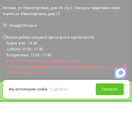
Москва, ул. Южнопортовая, дом 34, стр.2. Заезд на территорию через
ворота ул. Южнопортовая, дом 32.
shop@220city.ru
Время работы склада и офиса (всё в одном месте):
Будни: 8:00 - 19:45
Суббота: 10:00 - 17:45
Воскресенье: 10:00 - 17:45.
В воскресенье работает только шоурум!
Все заказы, оформленные в шоуруме в воскресенье, мы доставим
в ближайшие 2-3 дня.
0
Мы используем cookie.
Подробнее...
Согласен
Войти
Статус заказа
Сравнение
Избранное
Корзина
© 2008-2026 220city.ru - гипермаркет электрооборудования