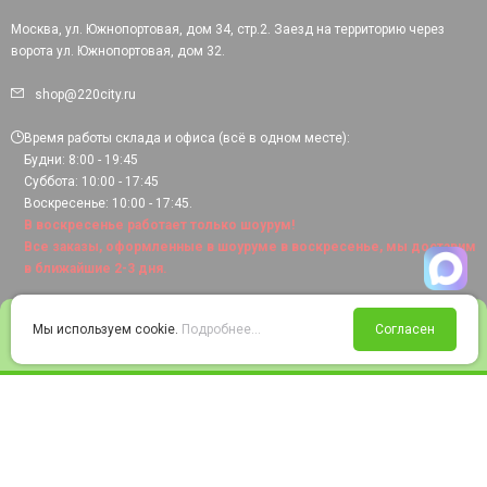
Москва, ул. Южнопортовая, дом 34, стр.2. Заезд на территорию через
ворота ул. Южнопортовая, дом 32.
shop@220city.ru
Время работы склада и офиса (всё в одном месте):
Будни: 8:00 - 19:45
Суббота: 10:00 - 17:45
Воскресенье: 10:00 - 17:45.
В воскресенье работает только шоурум!
Все заказы, оформленные в шоуруме в воскресенье, мы доставим
в ближайшие 2-3 дня.
0
Мы используем cookie.
Подробнее...
Согласен
Войти
Статус заказа
Сравнение
Избранное
Корзина
© 2008-2026 220city.ru - гипермаркет электрооборудования