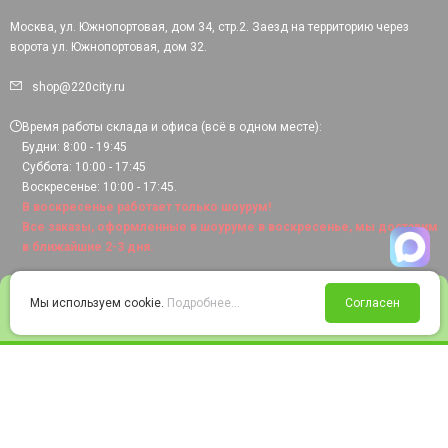
Москва, ул. Южнопортовая, дом 34, стр.2. Заезд на территорию через
ворота ул. Южнопортовая, дом 32.
shop@220city.ru
Время работы склада и офиса (всё в одном месте):
Будни: 8:00 - 19:45
Суббота: 10:00 - 17:45
Воскресенье: 10:00 - 17:45.
В воскресенье работает только шоурум!
Все заказы, оформленные в шоуруме в воскресенье, мы доставим
в ближайшие 2-3 дня.
0
Мы используем cookie.
Подробнее...
Согласен
Войти
Статус заказа
Сравнение
Избранное
Корзина
© 2008-2026 220city.ru - гипермаркет электрооборудования