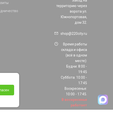
Заезд на
изиты
территорию через
удничество
ворота ул.
Южнопортовая,
дом 32.
shop@220city.ru
Время работы
склада и офиса
(всё в одном
месте):
Будни: 8:00 -
19:45
Суббота: 10:00 -
17:45
Воскресенье:
ласен
10:00 - 17:45.
В воскресенье
работает
только шоурум!