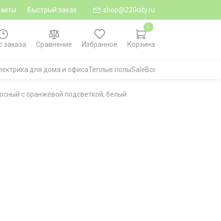
такты
Быстрый заказ
shop@220city.ru
0
с заказа
Сравнение
Избранное
Корзина
лектрика для дома и офиса
Теплые полы
Sale
Все категории
юсный с оранжевой подсветкой, белый