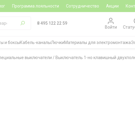
лог
Программа лояльности
Сотрудничество
Акции
Кон
8 495 122 22 59
Войти
Стату
ы и боксы
Кабель-каналы
Лючки
Материалы для электромонтажа
Э
пециальные выключатели
/
Выключатель 1-но клавишный двухпол