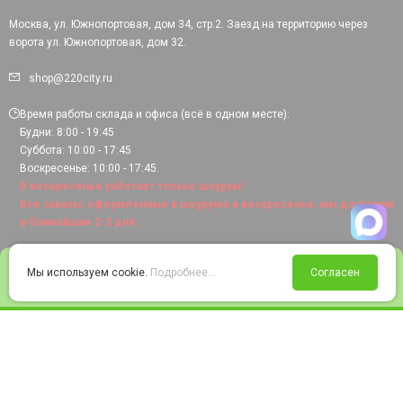
Москва, ул. Южнопортовая, дом 34, стр.2. Заезд на территорию через
ворота ул. Южнопортовая, дом 32.
shop@220city.ru
Время работы склада и офиса (всё в одном месте):
Будни: 8:00 - 19:45
Суббота: 10:00 - 17:45
Воскресенье: 10:00 - 17:45.
В воскресенье работает только шоурум!
Все заказы, оформленные в шоуруме в воскресенье, мы доставим
в ближайшие 2-3 дня.
0
Мы используем cookie.
Подробнее...
Согласен
Войти
Статус заказа
Сравнение
Избранное
Корзина
© 2008-2026 220city.ru - гипермаркет электрооборудования