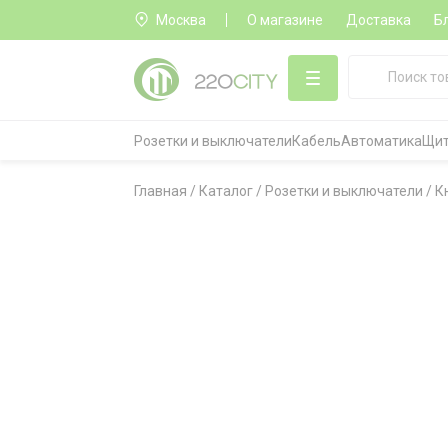
Москва
О магазине
Доставка
Б
Розетки и выключатели
Кабель
Автоматика
Щит
Главная
/
Каталог
/
Розетки и выключатели
/
К