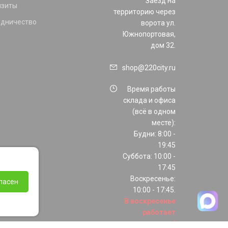
Заезд на
изиты
территорию через
удничество
ворота ул.
Южнопортовая,
дом 32.
shop@220city.ru
Время работы
склада и офиса
(всё в одном
месте):
Будни: 8:00 -
19:45
Суббота: 10:00 -
17:45
Воскресенье:
ласен
10:00 - 17:45.
В воскресенье
работает
только шоурум!