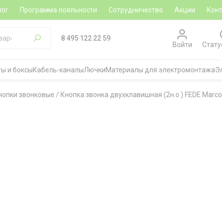
лог
Программа лояльности
Сотрудничество
Акции
Кон
8 495 122 22 59
Войти
Стату
ы и боксы
Кабель-каналы
Лючки
Материалы для электромонтажа
Э
нопки звонковые
/
Кнопка звонка двухклавишная (2н.о.) FEDE Marc