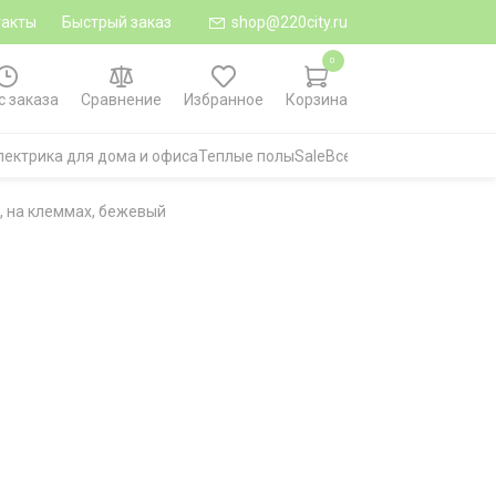
такты
Быстрый заказ
shop@220city.ru
0
с заказа
Сравнение
Избранное
Корзина
лектрика для дома и офиса
Теплые полы
Sale
Все категории
o, на клеммах, бежевый