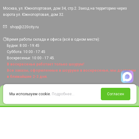
Москва, ул. Южнопортовая, дом 34, стр.2. Заезд на территорию через
ворота ул. Южнопортовая, дом 32.
shop@220city.ru
Время работы склада и офиса (всё в одном месте):
Будни: 8:00 - 19:45
Суббота: 10:00 - 17:45
Воскресенье: 10:00 - 17:45.
В воскресенье работает только шоурум!
Все заказы, оформленные в шоуруме в воскресенье, мы доставим
в ближайшие 2-3 дня.
0
Мы используем cookie.
Подробнее...
Согласен
Войти
Статус заказа
Сравнение
Избранное
Корзина
© 2008-2026 220city.ru - гипермаркет электрооборудования