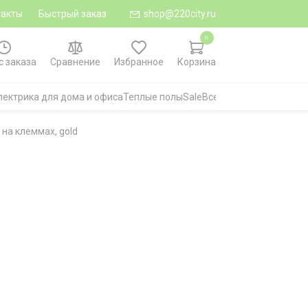
такты
Быстрый заказ
shop@220city.ru
0
с заказа
Сравнение
Избранное
Корзина
лектрика для дома и офиса
Теплые полы
Sale
Все категории
на клеммах, gold