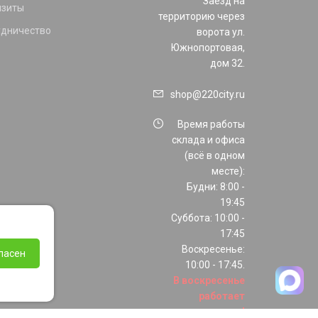
Заезд на
изиты
территорию через
удничество
ворота ул.
Южнопортовая,
дом 32.
shop@220city.ru
Время работы
склада и офиса
(всё в одном
месте):
Будни: 8:00 -
19:45
Суббота: 10:00 -
17:45
Воскресенье:
ласен
10:00 - 17:45.
В воскресенье
работает
только шоурум!