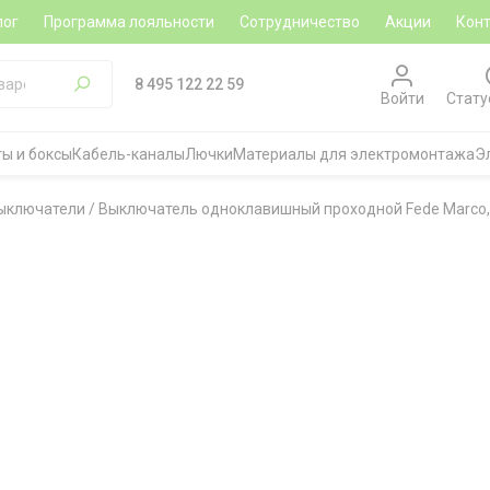
лог
Программа лояльности
Сотрудничество
Акции
Кон
8 495 122 22 59
Войти
Стату
ы и боксы
Кабель-каналы
Лючки
Материалы для электромонтажа
Э
ыключатели
/
Выключатель одноклавишный проходной Fede Marco, 