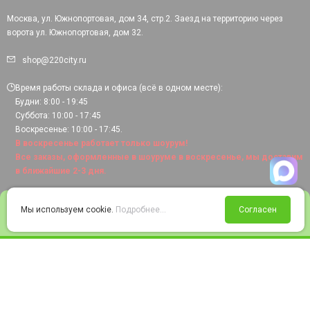
Москва, ул. Южнопортовая, дом 34, стр.2. Заезд на территорию через
ворота ул. Южнопортовая, дом 32.
shop@220city.ru
Время работы склада и офиса (всё в одном месте):
Будни: 8:00 - 19:45
Суббота: 10:00 - 17:45
Воскресенье: 10:00 - 17:45.
В воскресенье работает только шоурум!
Все заказы, оформленные в шоуруме в воскресенье, мы доставим
в ближайшие 2-3 дня.
0
Мы используем cookie.
Подробнее...
Согласен
Войти
Статус заказа
Сравнение
Избранное
Корзина
© 2008-2026 220city.ru - гипермаркет электрооборудования