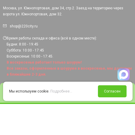
Москва, ул. Южнопортовая, дом 34, стр.2. Заезд на территорию через
ворота ул. Южнопортовая, дом 32.
shop@220city.ru
Время работы склада и офиса (всё в одном месте):
Будни: 8:00 - 19:45
Суббота: 10:00 - 17:45
Воскресенье: 10:00 - 17:45.
В воскресенье работает только шоурум!
Все заказы, оформленные в шоуруме в воскресенье, мы доставим
в ближайшие 2-3 дня.
0
Мы используем cookie.
Подробнее...
Согласен
Войти
Статус заказа
Сравнение
Избранное
Корзина
© 2008-2026 220city.ru - гипермаркет электрооборудования