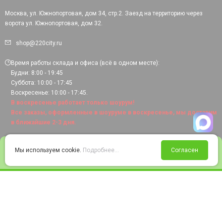
Москва, ул. Южнопортовая, дом 34, стр.2. Заезд на территорию через
ворота ул. Южнопортовая, дом 32.
shop@220city.ru
Время работы склада и офиса (всё в одном месте):
Будни: 8:00 - 19:45
Суббота: 10:00 - 17:45
Воскресенье: 10:00 - 17:45.
В воскресенье работает только шоурум!
Все заказы, оформленные в шоуруме в воскресенье, мы доставим
в ближайшие 2-3 дня.
0
Мы используем cookie.
Подробнее...
Согласен
Войти
Статус заказа
Сравнение
Избранное
Корзина
© 2008-2026 220city.ru - гипермаркет электрооборудования