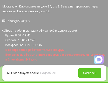
Москва, ул. Южнопортовая, дом 34, стр.2. Заезд на территорию через
ворота ул. Южнопортовая, дом 32.
shop@220city.ru
Время работы склада и офиса (всё в одном месте):
Будни: 8:00 - 19:45
Суббота: 10:00 - 17:45
Воскресенье: 10:00 - 17:45.
В воскресенье работает только шоурум!
Все заказы, оформленные в шоуруме в воскресенье, мы доставим
в ближайшие 2-3 дня.
0
Мы используем cookie.
Подробнее...
Согласен
Войти
Статус заказа
Сравнение
Избранное
Корзина
© 2008-2026 220city.ru - гипермаркет электрооборудования