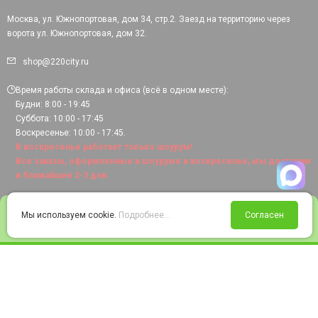
Москва, ул. Южнопортовая, дом 34, стр.2. Заезд на территорию через
ворота ул. Южнопортовая, дом 32.
shop@220city.ru
Время работы склада и офиса (всё в одном месте):
Будни: 8:00 - 19:45
Суббота: 10:00 - 17:45
Воскресенье: 10:00 - 17:45.
В воскресенье работает только шоурум!
Все заказы, оформленные в шоуруме в воскресенье, мы доставим
в ближайшие 2-3 дня.
0
Мы используем cookie.
Подробнее...
Согласен
Войти
Статус заказа
Сравнение
Избранное
Корзина
© 2008-2026 220city.ru - гипермаркет электрооборудования