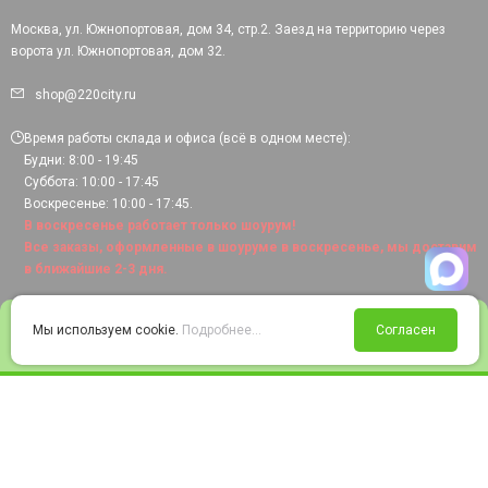
Москва, ул. Южнопортовая, дом 34, стр.2. Заезд на территорию через
ворота ул. Южнопортовая, дом 32.
shop@220city.ru
Время работы склада и офиса (всё в одном месте):
Будни: 8:00 - 19:45
Суббота: 10:00 - 17:45
Воскресенье: 10:00 - 17:45.
В воскресенье работает только шоурум!
Все заказы, оформленные в шоуруме в воскресенье, мы доставим
в ближайшие 2-3 дня.
0
Мы используем cookie.
Подробнее...
Согласен
Войти
Статус заказа
Сравнение
Избранное
Корзина
© 2008-2026 220city.ru - гипермаркет электрооборудования